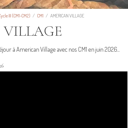
Cycle III (CM1-CM2)
CM1
AMERICAN VILLAGE
 VILLAGE
éjour à American Village avec nos CM1 en juin 2026...
26